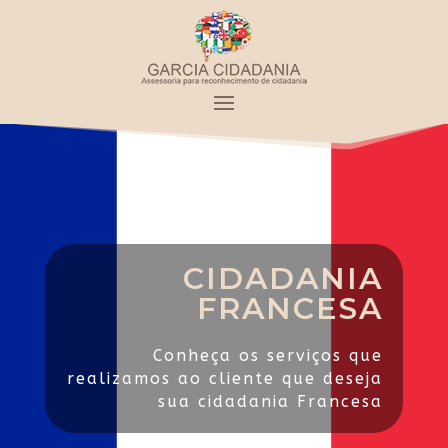
CIDADANIA
FRANCESA
Conheça os serviços que
realizamos ao cliente que deseja
sua cidadania Francesa