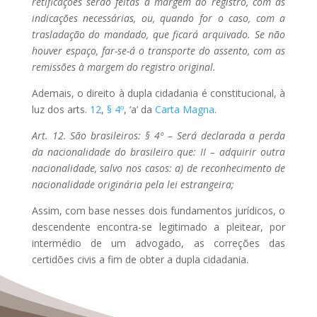
retificações serão feitas à margem do registro, com as
indicações necessárias, ou, quando for o caso, com a
trasladação do mandado, que ficará arquivado. Se não
houver espaço, far-se-á o transporte do assento, com as
remissões à margem do registro original.
Ademais, o direito à dupla cidadania é constitucional, à
luz dos arts.
12
,
§ 4º
, ‘a’ da
Carta Magna
.
Art. 12. São brasileiros: § 4º – Será declarada a perda
da nacionalidade do brasileiro que: II – adquirir outra
nacionalidade, salvo nos casos: a) de reconhecimento de
nacionalidade originária pela lei estrangeira;
Assim, com base nesses dois fundamentos jurídicos, o
descendente encontra-se legitimado a pleitear, por
intermédio de um advogado, as correções das
certidões civis a fim de obter a dupla cidadania.