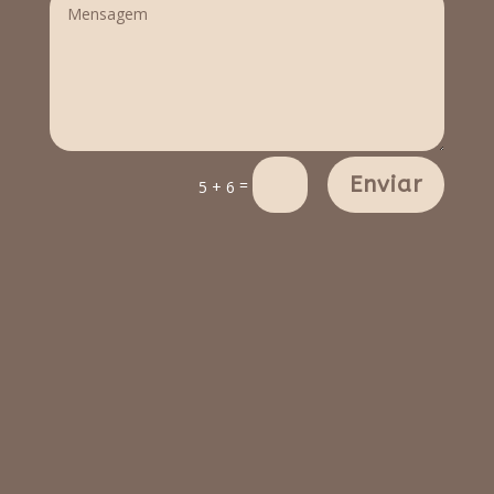
Enviar
=
5 + 6